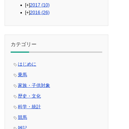
[+]
2017
(10)
[+]
2016
(26)
カテゴリー
はじめに
乗馬
家族・子供対象
歴史・文化
科学・統計
競馬
雑記