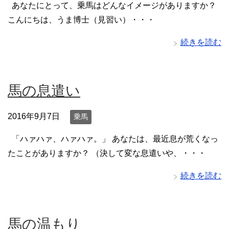
あなたにとって、乗馬はどんなイメージがありますか？
こんにちは、うま博士（見習い）・・・
続きを読む
馬の息遣い
2016年9月7日
乗馬
「ハァハァ、ハァハァ。」 あなたは、最近息が荒くなっ
たことがありますか？ （決して変な息遣いや、・・・
続きを読む
馬の温もり