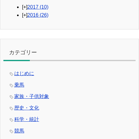
[+]
2017
(10)
[+]
2016
(26)
カテゴリー
はじめに
乗馬
家族・子供対象
歴史・文化
科学・統計
競馬